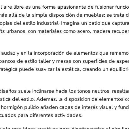
l aire libre es una forma apasionante de fusionar funci
más allá de la simple disposición de muebles; se trata 
pias del estilo industrial. Imagina un patio que captur
fts urbanos, con materiales como acero, madera recupe
d audaz y en la incorporación de elementos que rememora
ancos de estilo taller y mesas con superficies de aspe
atégica puede suavizar la estética, creando un equilibrio
iseños suele inclinarse hacia los tonos neutros, resalt
rística del estilo. Además, la disposición de elementos 
e hormigón pulido añaden capas de interés visual y fun
cuados para diferentes actividades.
algunas ideas creativas para diseñar patios al aire libr