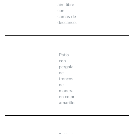
aire libre
con
camas de
descanso.
Patio
con
pergola
de
troncos
de
madera
en color
amarillo.