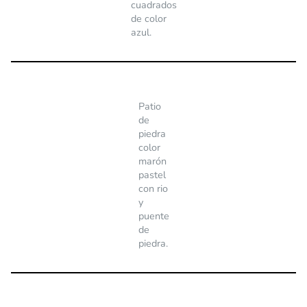
cuadrados
de color
azul.
Patio
de
piedra
color
marón
pastel
con rio
y
puente
de
piedra.