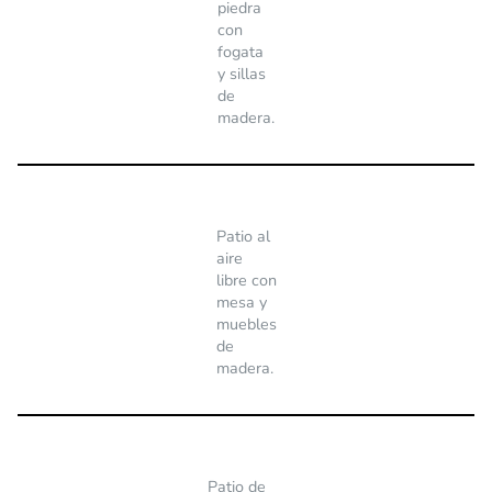
piedra
con
fogata
y sillas
de
madera.
Patio al
aire
libre con
mesa y
muebles
de
madera.
Patio de