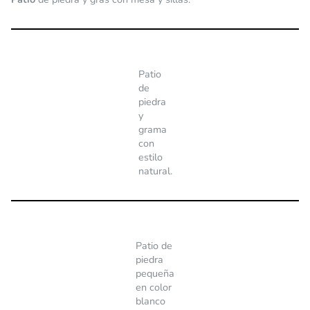
Patio
de
piedra
y
grama
con
estilo
natural.
Patio de
piedra
pequeña
en color
blanco