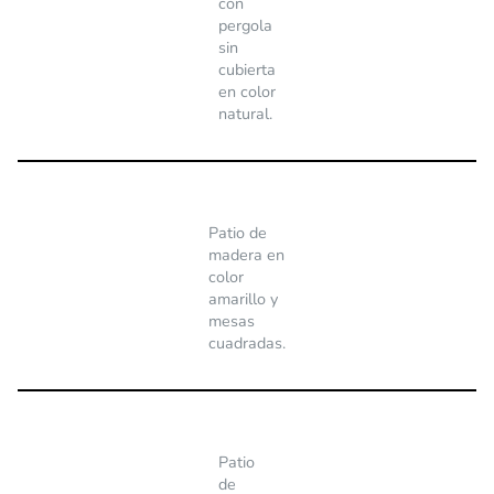
con
pergola
sin
cubierta
en color
natural.
Patio de
madera en
color
amarillo y
mesas
cuadradas.
Patio
de