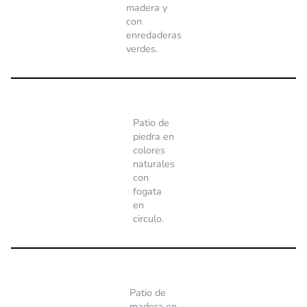
madera y
con
enredaderas
verdes.
Patio de
piedra en
colores
naturales
con
fogata
en
circulo.
Patio de
madera en