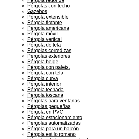
Pérgola redonda
Pérgolas con techo
Gazebos
Pérgola extensible
Pérgola flotante
Pérgola americana
Pérgola móvil
Pérgola vertical
Pérgola de tela
Pérgolas corredizas
Pérgolas exteriores
Pérgola beige
Pérgola con palets.
Pérgola con tela
Pérgola curva
Pérgola interior
Pérgola techada
Pérgola toscana
Pérgolas para ventanas
Pérgolas pequeñas
Pérgola en PVC
Pérgola estacionamiento
Pérgolas automatizadas
Pérgola para un balcón
Pérgola estilo romano