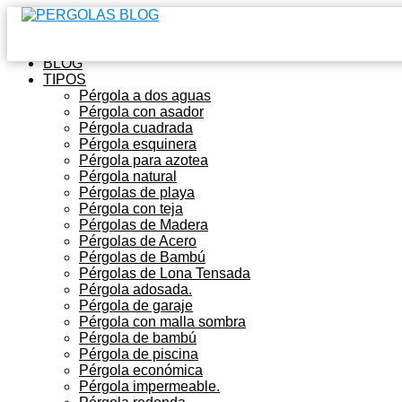
Inicio
BLOG
TIPOS
Pérgola a dos aguas
Pérgola con asador
Pérgola cuadrada
Pérgola esquinera
Pérgola para azotea
Pérgola natural
Pérgolas de playa
Pérgola con teja
Pérgolas de Madera
Pérgolas de Acero
Pérgolas de Bambú
Pérgolas de Lona Tensada
Pérgola adosada.
Pérgola de garaje
Pérgola con malla sombra
Pérgola de bambú
Pérgola de piscina
Pérgola económica
Pérgola impermeable.