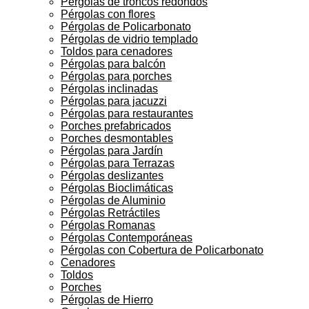
Pérgolas de troncos redondos
Pérgolas con flores
Pérgolas de Policarbonato
Pérgolas de vidrio templado
Toldos para cenadores
Pérgolas para balcón
Pérgolas para porches
Pérgolas inclinadas
Pérgolas para jacuzzi
Pérgolas para restaurantes
Porches prefabricados
Porches desmontables
Pérgolas para Jardín
Pérgolas para Terrazas
Pérgolas deslizantes
Pérgolas Bioclimáticas
Pérgolas de Aluminio
Pérgolas Retráctiles
Pérgolas Romanas
Pérgolas Contemporáneas
Pérgolas con Cobertura de Policarbonato
Cenadores
Toldos
Porches
Pérgolas de Hierro