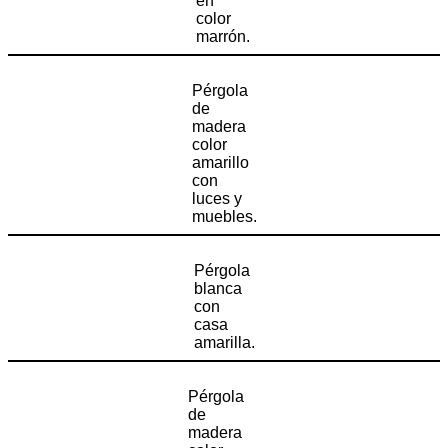
en
color
marrón.
Pérgola
de
madera
color
amarillo
con
luces y
muebles.
Pérgola
blanca
con
casa
amarilla.
Pérgola
de
madera