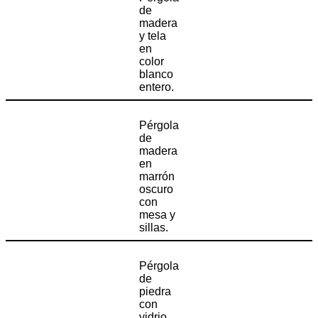
de
madera
y tela
en
color
blanco
entero.
Pérgola
de
madera
en
marrón
oscuro
con
mesa y
sillas.
Pérgola
de
piedra
con
vidrio