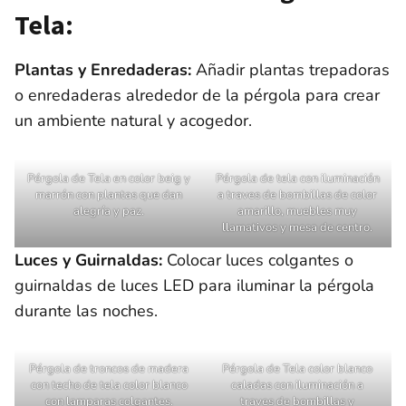
Tela:
Plantas y Enredaderas:
Añadir plantas trepadoras
o enredaderas alrededor de la pérgola para crear
un ambiente natural y acogedor.
Pérgola de Tela en color beig y
Pérgola de tela con iluminación
marrón con plantas que dan
a traves de bombillas de color
alegría y paz.
amarillo, muebles muy
llamativos y mesa de centro.
Luces y Guirnaldas:
Colocar luces colgantes o
guirnaldas de luces LED para iluminar la pérgola
durante las noches.
Pérgola de troncos de madera
Pérgola de Tela color blanco
con techo de tela color blanco
caladas con iluminación a
con lamparas colgantes.
traves de bombillas y