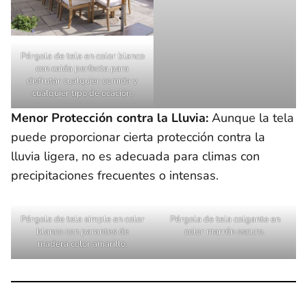
Pérgola de tela en color blanco
con caida perfecta para
disfrutar cualquier comida y
cualquier tipo de ocación.
Menor Protección contra la Lluvia:
Aunque la tela
puede proporcionar cierta protección contra la
lluvia ligera, no es adecuada para climas con
precipitaciones frecuentes o intensas.
Pérgola de tela simple en color
Pérgola de tela colgante en
blanco con parantes de
color marrón oscuro.
madera color amarillo.