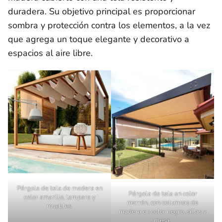
duradera. Su objetivo principal es proporcionar
sombra y protección contra los elementos, a la vez
que agrega un toque elegante y decorativo a
espacios al aire libre.
Pérgola de tela de madera en
Pérgola de tela en color
color amarillo, lampara y
marrón, con columnas de
muebles.
madera en color negro, sillas y
mesa.