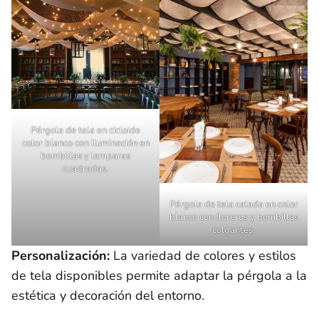
Pérgola de tela en cicloide
color blanco con iluminación en
bombillas y lamparas
cuadradas.
Pérgola de tela calada en color
blanco con floreros y bombillas
colgantes.
Personalización:
La variedad de colores y estilos
de tela disponibles permite adaptar la pérgola a la
estética y decoración del entorno.