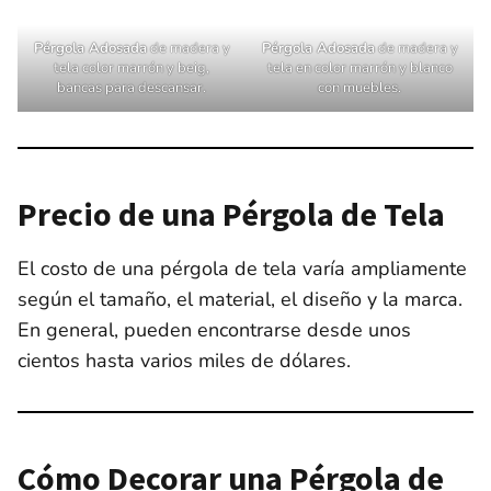
Pérgola Adosada
de madera y
Pérgola Adosada
de madera y
tela color marrón y beig,
tela en color marrón y blanco
bancas para descansar.
con muebles.
Precio de una Pérgola de Tela
El costo de una pérgola de tela varía ampliamente
según el tamaño, el material, el diseño y la marca.
En general, pueden encontrarse desde unos
cientos hasta varios miles de dólares.
Cómo Decorar una Pérgo
l
a de