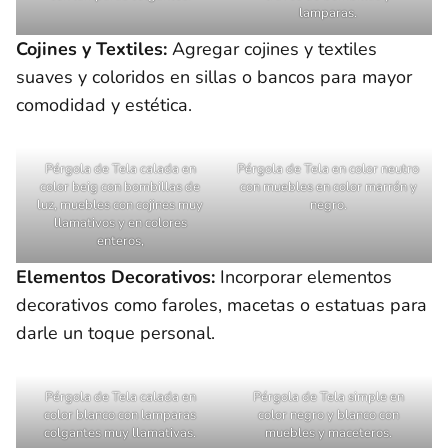
lamparas.
Cojines y Textiles:
Agregar cojines y textiles
suaves y coloridos en sillas o bancos para mayor
comodidad y estética.
Pérgola de Tela calada en
Pérgola de Tela en color neutro
color beig con bombillas de
con muebles en color marrón y
luz, muebles con cojines muy
negro.
llamativos y en colores
enteros,
Elementos Decorativos:
Incorporar elementos
decorativos como faroles, macetas o estatuas para
darle un toque personal.
Pérgola de Tela calada en
Pérgola de Tela simple en
color blanco con lamparas
color negro y blanco con
colgantes muy llamativas.
muebles y maceteros.