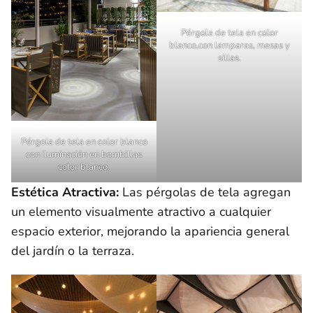
Pérgola de tela en color
blanco,con lamparas, mesas y
sillas.
Pérgola de tela en color blanco
con iluminación en bombillas
color blanco.
Estética Atractiva:
Las pérgolas de tela agregan
un elemento visualmente atractivo a cualquier
espacio exterior, mejorando la apariencia general
del jardín o la terraza.