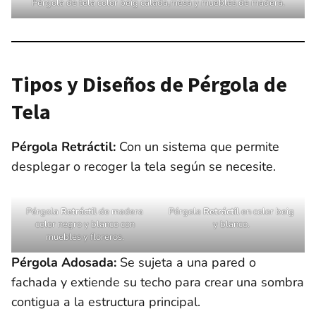
Pérgola de tela color beig calada,mesa y muebles de madera.
Tipos y Diseños de Pérgola de
Tela
Pérgola Retráctil:
Con un sistema que permite
desplegar o recoger la tela según se necesite.
Pérgola
Retráctil
de madera
Pérgola
Retráctil
en color beig
color negro y blanco con
y blanco.
muebles y floreros.
Pérgola Adosada:
Se sujeta a una pared o
fachada y extiende su techo para crear una sombra
contigua a la estructura principal.