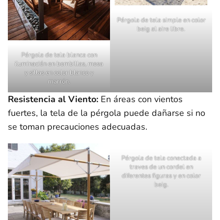
Pérgola de tela simple en color
beig al aire libre.
Pérgola de tela blanca con
iluminación en bombillas, mesa
y sillas en color blanco y
marrón.
Resistencia al Viento:
En áreas con vientos
fuertes, la tela de la pérgola puede dañarse si no
se toman precauciones adecuadas.
Pérgola de tela conectada a
traves de un cordel en
diferentes figuras y en color
beig.