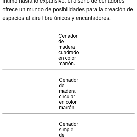
íntimo hasta lo expansivo, el diseño de cenadores
ofrece un mundo de posibilidades para la creación de
espacios al aire libre únicos y encantadores.
Cenador
de
madera
cuadrado
en color
marrón.
Cenador
de
madera
circular
en color
marrón.
Cenador
simple
de