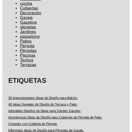
cocina
Cubiertas
Decoración
Garaje
Gazebos
glorietas
Jardines
paisajismo
Patios
Pérgola
Pérgolas
Piscinas
Techos
Terrazas
ETIQUETAS
30 Impresionantes Ideas de Diseño para Balcón.
40 Ideas Geniales de Diseño de Terraza y Patio.
Adorables Diseños de Ideas para Garden Gazebo.
Asombrosas Ideas de Diseño para Cubiertas de Pérgola de Patio.
Comedor con Cubierta de Pérgola
Diferentes Ideas de Diseño para Pérgolas de Garaje.