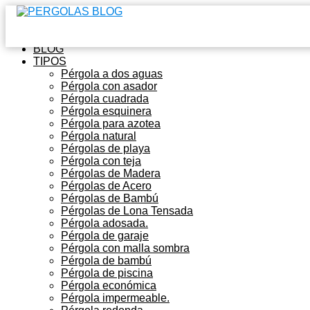
Inicio
BLOG
TIPOS
Pérgola a dos aguas
Pérgola con asador
Pérgola cuadrada
Pérgola esquinera
Pérgola para azotea
Pérgola natural
Pérgolas de playa
Pérgola con teja
Pérgolas de Madera
Pérgolas de Acero
Pérgolas de Bambú
Pérgolas de Lona Tensada
Pérgola adosada.
Pérgola de garaje
Pérgola con malla sombra
Pérgola de bambú
Pérgola de piscina
Pérgola económica
Pérgola impermeable.