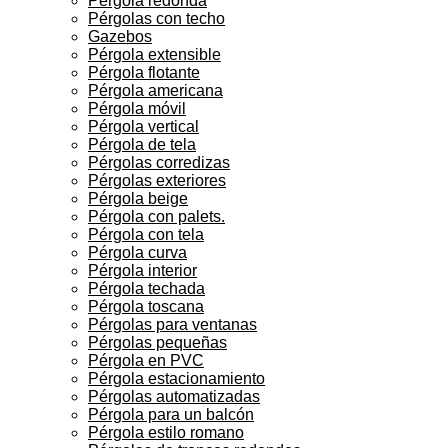
Pérgola redonda
Pérgolas con techo
Gazebos
Pérgola extensible
Pérgola flotante
Pérgola americana
Pérgola móvil
Pérgola vertical
Pérgola de tela
Pérgolas corredizas
Pérgolas exteriores
Pérgola beige
Pérgola con palets.
Pérgola con tela
Pérgola curva
Pérgola interior
Pérgola techada
Pérgola toscana
Pérgolas para ventanas
Pérgolas pequeñas
Pérgola en PVC
Pérgola estacionamiento
Pérgolas automatizadas
Pérgola para un balcón
Pérgola estilo romano