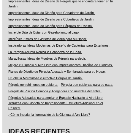
Impresionantes Ideas de Diseño de Pérgola que te encantará tener en tu
Jardín.
Impresionantes Ideas de Diseño para Cenadores de Jardín.
Impresionantes Ideas de Diseño para Cobertizos de Jardín.
Impresionantes Ideas de Diseño para Pérgolas de Piscina.
Increíble Sala de Estar con Gazebo junto al Lago.
Increíbles Estilos de Glorietas de Vidrio para su Hogar.
Inspiradoras Ideas Modernas de Diseño de Cubiertas para Exteriores.
La Pérgola Adjunta Realza la Grandeza de la Casa.
Maravillosas Ideas de Muebles de Pérgola para elegir.
Mejore el Espacio al Aire Libre con Impresionantes Diseños de Glorietas.
Planes de Diseño de Pérgola Adosada y Sombreada para su Hogar.
Pruebe la Maravillosa y Atractiva Pérgola de Jardín.
Pérgola con chimenea en cubierta.
Pérgola con cubiertas para su casa.
Pérgola de Piscina Cómoda y Acogedora con muebles decentes.
Pérgolas Adosadas para ampliar el Espacio Habitable al Aire Libre.
Terrazas con Glorieta de Impresionante Estructura Adicional en el
Césped.
¿Cómo Instalar la Iluminación de la Glorieta al Aire Libre?
IDEAS RECIENTES