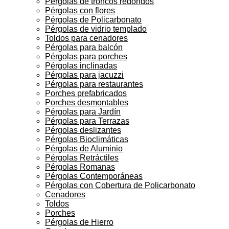
Pérgolas de troncos redondos
Pérgolas con flores
Pérgolas de Policarbonato
Pérgolas de vidrio templado
Toldos para cenadores
Pérgolas para balcón
Pérgolas para porches
Pérgolas inclinadas
Pérgolas para jacuzzi
Pérgolas para restaurantes
Porches prefabricados
Porches desmontables
Pérgolas para Jardín
Pérgolas para Terrazas
Pérgolas deslizantes
Pérgolas Bioclimáticas
Pérgolas de Aluminio
Pérgolas Retráctiles
Pérgolas Romanas
Pérgolas Contemporáneas
Pérgolas con Cobertura de Policarbonato
Cenadores
Toldos
Porches
Pérgolas de Hierro