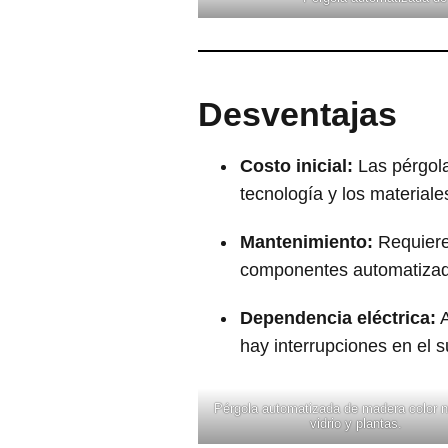
Desventajas
Costo inicial:
Las pérgola
tecnología y los material
Mantenimiento:
Requiere
componentes automatizad
Dependencia eléctrica:
A
hay interrupciones en el s
Pérgola automatizada de madera color 
vidrio y plantas.