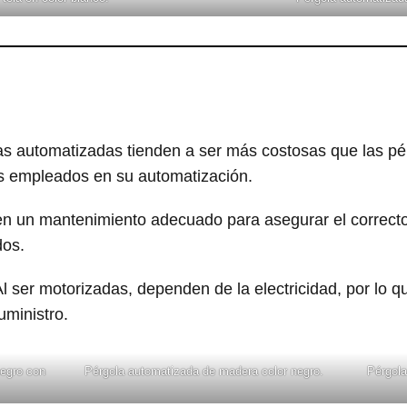
s automatizadas tienden a ser más costosas que las pér
es empleados en su automatización.
n un mantenimiento adecuado para asegurar el correcto
os.
l ser motorizadas, dependen de la electricidad, por lo q
uministro.
negro con
Pérgola automatizada de madera color negro.
Pérgola