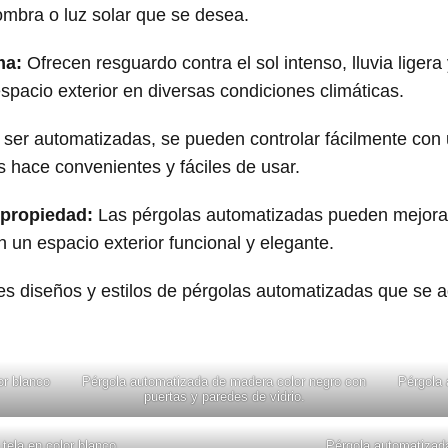
sombra o luz solar que se desea.
ima:
Ofrecen resguardo contra el sol intenso, lluvia ligera 
espacio exterior en diversas condiciones climáticas.
 ser automatizadas, se pueden controlar fácilmente con
as hace convenientes y fáciles de usar.
 propiedad:
Las pérgolas automatizadas pueden mejorar e
 un espacio exterior funcional y elegante.
es diseños y estilos de pérgolas automatizadas que se a
.
or blanco
Pérgola automatizada de madera color negro con
Pérgola 
puertas y paredes de vidrio.
tela en color blanco.
Pérgola automatizad