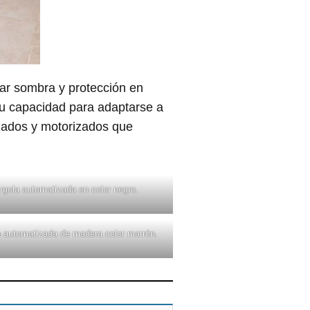
ar sombra y protección en
 su capacidad para adaptarse a
izados y motorizados que
rgola automatizada en color negro.
 automatizada de madera color marrón.