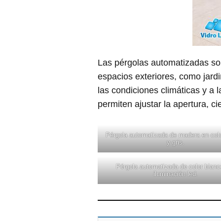
Las pérgolas automatizadas son
espacios exteriores, como jard
las condiciones climáticas y a
permiten ajustar la apertura, ci
Pérgola automatizada de madera en col
y gris.
Pérgola automatizada de color blanc
iluminación led.