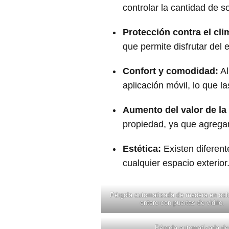
controlar la cantidad de 
Protección contra el cl
que permite disfrutar del 
Confort y comodidad:
Al
aplicación móvil, lo que l
Aumento del valor de la
propiedad, ya que agregan
Estética:
Existen diferent
cualquier espacio exterior
Pérgola automatizada de madera en col
entero con puertas de vidrio.
Pérgola automatizada de 