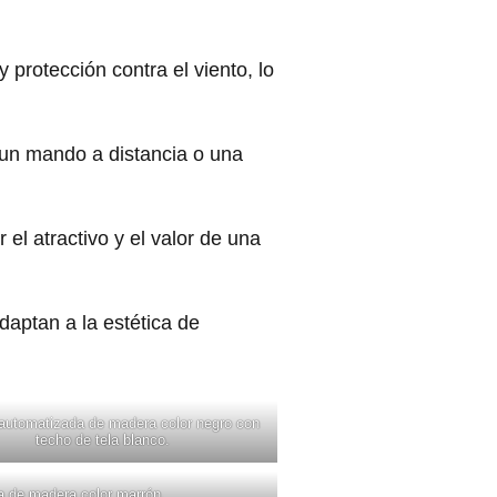
y protección contra el viento, lo
 un mando a distancia o una
l atractivo y el valor de una
daptan a la estética de
automatizada de madera color negro con
techo de tela blanco.
a de madera color marrón.