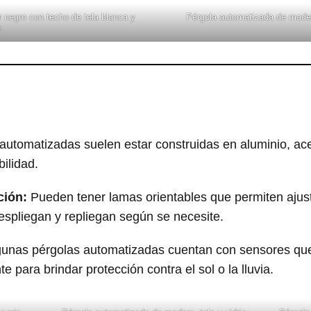
 negro con techo de tela blanca y
Pérgola automatizada de madera
.
automatizadas suelen estar construidas en aluminio, ac
bilidad.
ción:
Pueden tener lamas orientables que permiten ajusta
despliegan y repliegan según se necesite.
unas pérgolas automatizadas cuentan con sensores que
 para brindar protección contra el sol o la lluvia.