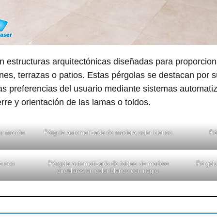
 estructuras arquitectónicas diseñadas para proporcion
ines, terrazas o patios. Estas pérgolas se destacan por
 las preferencias del usuario mediante sistemas automat
erre y orientación de las lamas o toldos.
or marrón
Pérgola automatizada de madera color blanco.
Pé
o con
Pérgola automatizada de tablas de madera
Pérgola
circulares en color blanco con negro.