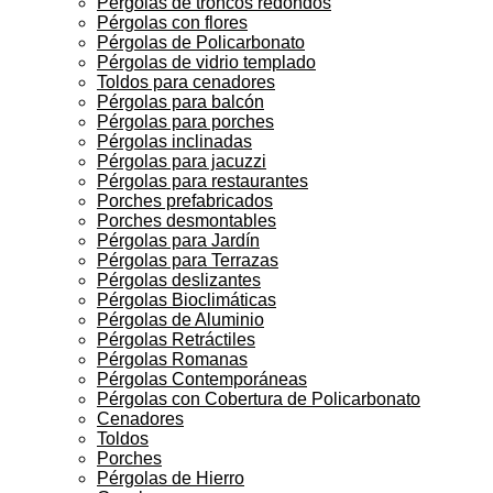
Pérgolas de troncos redondos
Pérgolas con flores
Pérgolas de Policarbonato
Pérgolas de vidrio templado
Toldos para cenadores
Pérgolas para balcón
Pérgolas para porches
Pérgolas inclinadas
Pérgolas para jacuzzi
Pérgolas para restaurantes
Porches prefabricados
Porches desmontables
Pérgolas para Jardín
Pérgolas para Terrazas
Pérgolas deslizantes
Pérgolas Bioclimáticas
Pérgolas de Aluminio
Pérgolas Retráctiles
Pérgolas Romanas
Pérgolas Contemporáneas
Pérgolas con Cobertura de Policarbonato
Cenadores
Toldos
Porches
Pérgolas de Hierro