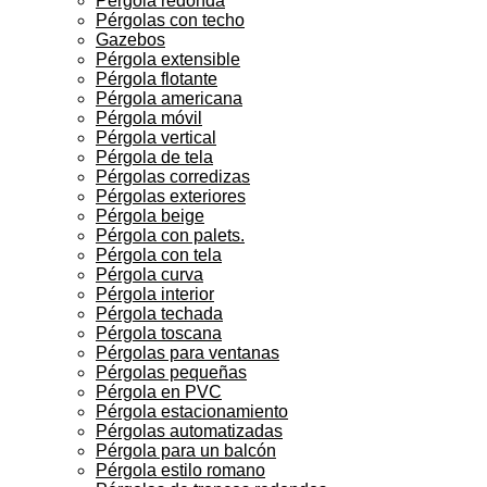
Pérgola redonda
Pérgolas con techo
Gazebos
Pérgola extensible
Pérgola flotante
Pérgola americana
Pérgola móvil
Pérgola vertical
Pérgola de tela
Pérgolas corredizas
Pérgolas exteriores
Pérgola beige
Pérgola con palets.
Pérgola con tela
Pérgola curva
Pérgola interior
Pérgola techada
Pérgola toscana
Pérgolas para ventanas
Pérgolas pequeñas
Pérgola en PVC
Pérgola estacionamiento
Pérgolas automatizadas
Pérgola para un balcón
Pérgola estilo romano