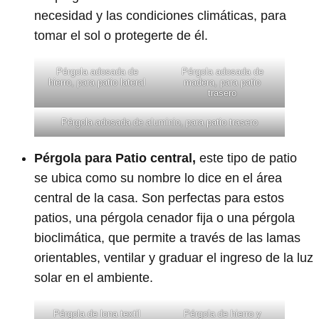
necesidad y las condiciones climáticas, para
tomar el sol o protegerte de él.
Pérgola adosada de
Pérgola adosada de
hierro, para patio lateral
madera, para patio
trasero
Pérgola adosada de aluminio, para patio trasero
Pérgola para Patio central,
este tipo de patio
se ubica como su nombre lo dice en el área
central de la casa. Son perfectas para estos
patios, una pérgola cenador fija o una pérgola
bioclimática, que permite a través de las lamas
orientables, ventilar y graduar el ingreso de la luz
solar en el ambiente.
Pérgola de lona textil
Pérgola de hierro y