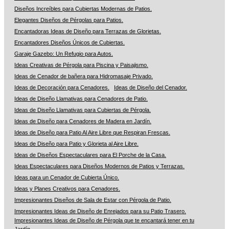
Diseños Increíbles para Cubiertas Modernas de Patios.
Elegantes Diseños de Pérgolas para Patios.
Encantadoras Ideas de Diseño para Terrazas de Glorietas.
Encantadores Diseños Únicos de Cubiertas.
Garaje Gazebo: Un Refugio para Autos.
Ideas Creativas de Pérgola para Piscina y Paisajismo.
Ideas de Cenador de bañera para Hidromasaje Privado.
Ideas de Decoración para Cenadores.
Ideas de Diseño del Cenador.
Ideas de Diseño Llamativas para Cenadores de Patio.
Ideas de Diseño Llamativas para Cubiertas de Pérgola.
Ideas de Diseño para Cenadores de Madera en Jardín.
Ideas de Diseño para Patio Al Aire Libre que Respiran Frescas.
Ideas de Diseño para Patio y Glorieta al Aire Libre.
Ideas de Diseños Espectaculares para El Porche de la Casa.
Ideas Espectaculares para Diseños Modernos de Patios y Terrazas.
Ideas para un Cenador de Cubierta Único.
Ideas y Planes Creativos para Cenadores.
Impresionantes Diseños de Sala de Estar con Pérgola de Patio.
Impresionantes Ideas de Diseño de Enrejados para su Patio Trasero.
Impresionantes Ideas de Diseño de Pérgola que te encantará tener en tu