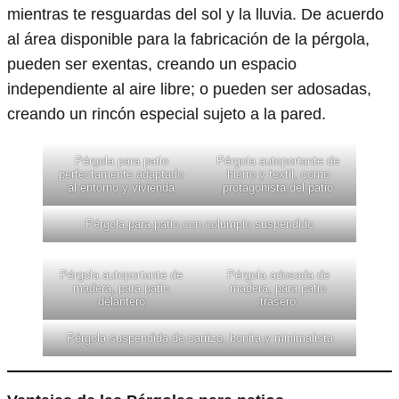
mientras te resguardas del sol y la lluvia. De acuerdo
al área disponible para la fabricación de la pérgola,
pueden ser exentas, creando un espacio
independiente al aire libre; o pueden ser adosadas,
creando un rincón especial sujeto a la pared.
Pérgola para patio
Pérgola autoportante de
perfectamente adaptado
hierro y textil, como
al entorno y vivienda
protagonista del patio
Pérgola para patio con columpio suspendido
Pérgola autoportante de
Pérgola adosada de
madera, para patio
madera, para patio
delantero
trasero
Pérgola suspendida de carrizo, bonita y minimalista