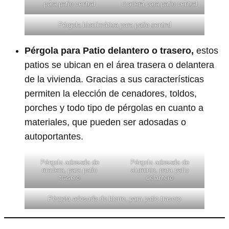
para patio central
madera para patio central
Pérgola bioclimática para patio central
Pérgola para Patio delantero o trasero,
estos
patios se ubican en el área trasera o delantera
de la vivienda. Gracias a sus características
permiten la elección de cenadores, toldos,
porches y todo tipo de pérgolas en cuanto a
materiales, que pueden ser adosadas o
autoportantes.
Pérgola adosada de
Pérgola adosada de
madera, para patio
aluminio, para patio
trasero
delantero
Pérgola adosada de hierro, para patio trasero