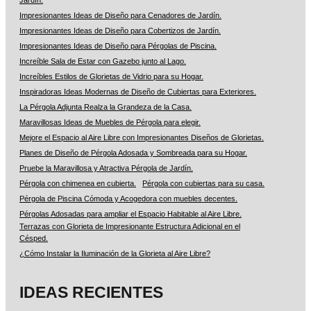
Jardín.
Impresionantes Ideas de Diseño para Cenadores de Jardín.
Impresionantes Ideas de Diseño para Cobertizos de Jardín.
Impresionantes Ideas de Diseño para Pérgolas de Piscina.
Increíble Sala de Estar con Gazebo junto al Lago.
Increíbles Estilos de Glorietas de Vidrio para su Hogar.
Inspiradoras Ideas Modernas de Diseño de Cubiertas para Exteriores.
La Pérgola Adjunta Realza la Grandeza de la Casa.
Maravillosas Ideas de Muebles de Pérgola para elegir.
Mejore el Espacio al Aire Libre con Impresionantes Diseños de Glorietas.
Planes de Diseño de Pérgola Adosada y Sombreada para su Hogar.
Pruebe la Maravillosa y Atractiva Pérgola de Jardín.
Pérgola con chimenea en cubierta.
Pérgola con cubiertas para su casa.
Pérgola de Piscina Cómoda y Acogedora con muebles decentes.
Pérgolas Adosadas para ampliar el Espacio Habitable al Aire Libre.
Terrazas con Glorieta de Impresionante Estructura Adicional en el
Césped.
¿Cómo Instalar la Iluminación de la Glorieta al Aire Libre?
IDEAS RECIENTES