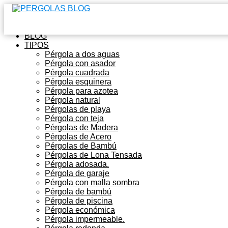
Inicio
BLOG
TIPOS
Pérgola a dos aguas
Pérgola con asador
Pérgola cuadrada
Pérgola esquinera
Pérgola para azotea
Pérgola natural
Pérgolas de playa
Pérgola con teja
Pérgolas de Madera
Pérgolas de Acero
Pérgolas de Bambú
Pérgolas de Lona Tensada
Pérgola adosada.
Pérgola de garaje
Pérgola con malla sombra
Pérgola de bambú
Pérgola de piscina
Pérgola económica
Pérgola impermeable.