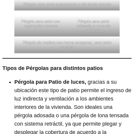
Pérgola para patio autoportante y de planta circular
Pérgola para patio con
Pérgola para patio
vegetación cercana
adosada a muro de
vivienda
Pérgola de madera con trama octogonal, para patio
principal
Tipos de Pérgolas para distintos patios
Pérgola para Patio de luces,
gracias a su
ubicación este tipo de patio permite el ingreso de
luz indirecta y ventilación a los ambientes
interiores de la vivienda. Son ideales una
pérgola adosada o una pérgola de lona tensada
con sistema retráctil, ya que permite plegar y
desplegar la cobertura de acuerdo a la