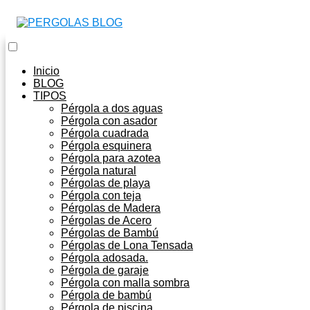
Inicio
BLOG
TIPOS
Pérgola a dos aguas
Pérgola con asador
Pérgola cuadrada
Pérgola esquinera
Pérgola para azotea
Pérgola natural
Pérgolas de playa
Pérgola con teja
Pérgolas de Madera
Pérgolas de Acero
Pérgolas de Bambú
Pérgolas de Lona Tensada
Pérgola adosada.
Pérgola de garaje
Pérgola con malla sombra
Pérgola de bambú
Pérgola de piscina