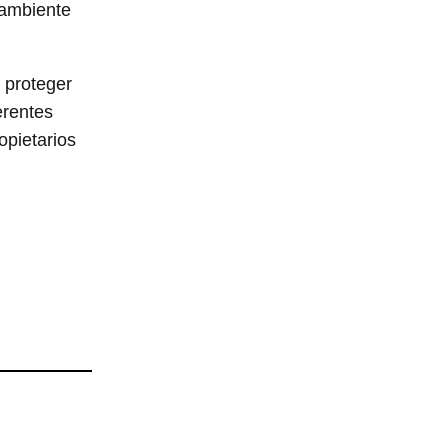
 ambiente
e proteger
erentes
opietarios