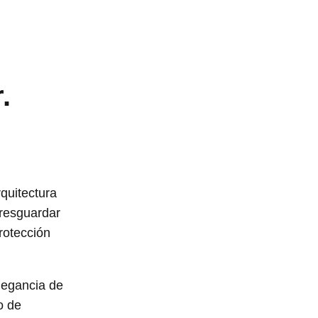
.
rquitectura
 resguardar
rotección
elegancia de
o de