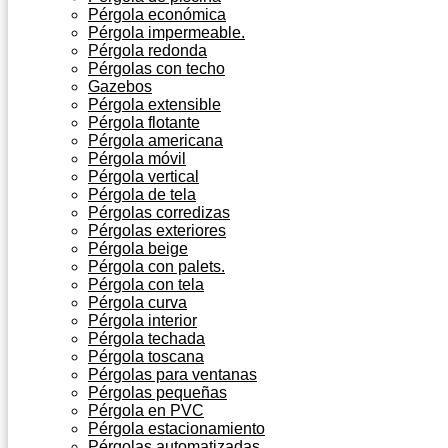
Pérgola económica
Pérgola impermeable.
Pérgola redonda
Pérgolas con techo
Gazebos
Pérgola extensible
Pérgola flotante
Pérgola americana
Pérgola móvil
Pérgola vertical
Pérgola de tela
Pérgolas corredizas
Pérgolas exteriores
Pérgola beige
Pérgola con palets.
Pérgola con tela
Pérgola curva
Pérgola interior
Pérgola techada
Pérgola toscana
Pérgolas para ventanas
Pérgolas pequeñas
Pérgola en PVC
Pérgola estacionamiento
Pérgolas automatizadas