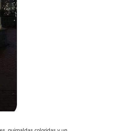
s, guirnaldas coloridas y un