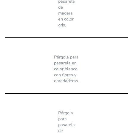
pasarela
de
madera
en color
gris.
Pérgola para
pasarela en
color blanco
con flores y
enredaderas.
Pérgola
para
pasarela
de