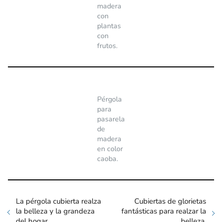
madera
con
plantas
con
frutos.
Pérgola
para
pasarela
de
madera
en color
caoba.
La pérgola cubierta realza
Cubiertas de glorietas
la belleza y la grandeza
fantásticas para realzar la
del hogar.
belleza.