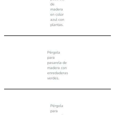
de
madera
en color
azul con
plantas.
Pérgola
para
pasarela de
madera con
enredaderas
verdes.
Pérgola
para