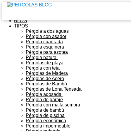
Inicio
BLOG
TIPOS
Pérgola a dos aguas
Pérgola con asador
Pérgola cuadrada
Pérgola esquinera
Pérgola para azotea
Pérgola natural
Pérgolas de playa
Pérgola con teja
Pérgolas de Madera
Pérgolas de Acero
Pérgolas de Bambú
Pérgolas de Lona Tensada
Pérgola adosada.
Pérgola de garaje
Pérgola con malla sombra
Pérgola de bambú
Pérgola de piscina
Pérgola económica
Pérgola impermeable.