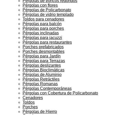
Pérgolas de troncos redondos
Pérgolas con flores
Pérgolas de Policarbonato
Pérgolas de vidrio templado
Toldos para cenadores
Pérgolas para balcón
Pérgolas para porches
Pérgolas inclinadas
Pérgolas para jacuzzi
Pérgolas para restaurantes
Porches prefabricados
Porches desmontables
Pérgolas para Jardín
Pérgolas para Terrazas
Pérgolas deslizantes
Pérgolas Bioclimáticas
Pérgolas de Aluminio
Pérgolas Retráctiles
Pérgolas Romanas
Pérgolas Contemporáneas
Pérgolas con Cobertura de Policarbonato
Cenadores
Toldos
Porches
Pérgolas de Hierro