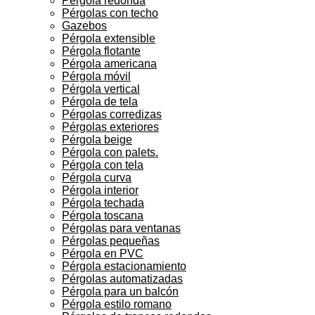
Pérgola redonda
Pérgolas con techo
Gazebos
Pérgola extensible
Pérgola flotante
Pérgola americana
Pérgola móvil
Pérgola vertical
Pérgola de tela
Pérgolas corredizas
Pérgolas exteriores
Pérgola beige
Pérgola con palets.
Pérgola con tela
Pérgola curva
Pérgola interior
Pérgola techada
Pérgola toscana
Pérgolas para ventanas
Pérgolas pequeñas
Pérgola en PVC
Pérgola estacionamiento
Pérgolas automatizadas
Pérgola para un balcón
Pérgola estilo romano