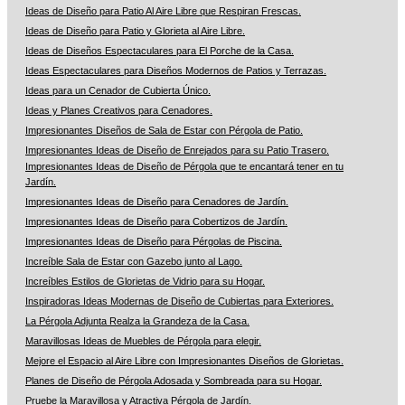
Ideas de Diseño para Patio Al Aire Libre que Respiran Frescas.
Ideas de Diseño para Patio y Glorieta al Aire Libre.
Ideas de Diseños Espectaculares para El Porche de la Casa.
Ideas Espectaculares para Diseños Modernos de Patios y Terrazas.
Ideas para un Cenador de Cubierta Único.
Ideas y Planes Creativos para Cenadores.
Impresionantes Diseños de Sala de Estar con Pérgola de Patio.
Impresionantes Ideas de Diseño de Enrejados para su Patio Trasero.
Impresionantes Ideas de Diseño de Pérgola que te encantará tener en tu
Jardín.
Impresionantes Ideas de Diseño para Cenadores de Jardín.
Impresionantes Ideas de Diseño para Cobertizos de Jardín.
Impresionantes Ideas de Diseño para Pérgolas de Piscina.
Increíble Sala de Estar con Gazebo junto al Lago.
Increíbles Estilos de Glorietas de Vidrio para su Hogar.
Inspiradoras Ideas Modernas de Diseño de Cubiertas para Exteriores.
La Pérgola Adjunta Realza la Grandeza de la Casa.
Maravillosas Ideas de Muebles de Pérgola para elegir.
Mejore el Espacio al Aire Libre con Impresionantes Diseños de Glorietas.
Planes de Diseño de Pérgola Adosada y Sombreada para su Hogar.
Pruebe la Maravillosa y Atractiva Pérgola de Jardín.