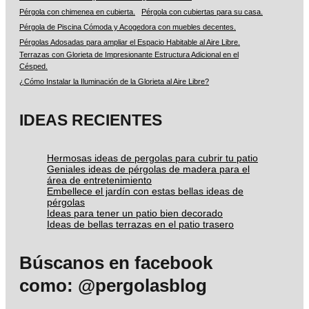
Pérgola con chimenea en cubierta.
Pérgola con cubiertas para su casa.
Pérgola de Piscina Cómoda y Acogedora con muebles decentes.
Pérgolas Adosadas para ampliar el Espacio Habitable al Aire Libre.
Terrazas con Glorieta de Impresionante Estructura Adicional en el
Césped.
¿Cómo Instalar la Iluminación de la Glorieta al Aire Libre?
IDEAS RECIENTES
Hermosas ideas de pergolas para cubrir tu patio
Geniales ideas de pérgolas de madera para el
área de entretenimiento
Embellece el jardín con estas bellas ideas de
pérgolas
Ideas para tener un patio bien decorado
Ideas de bellas terrazas en el patio trasero
Búscanos en facebook
como: @pergolasblog