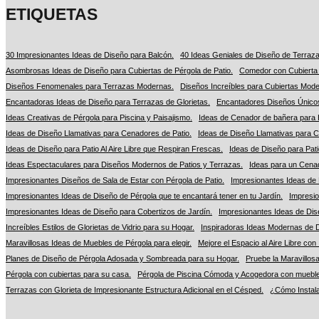
ETIQUETAS
30 Impresionantes Ideas de Diseño para Balcón.
40 Ideas Geniales de Diseño de Terraza 
Asombrosas Ideas de Diseño para Cubiertas de Pérgola de Patio.
Comedor con Cubierta 
Diseños Fenomenales para Terrazas Modernas.
Diseños Increíbles para Cubiertas Mode
Encantadoras Ideas de Diseño para Terrazas de Glorietas.
Encantadores Diseños Únicos
Ideas Creativas de Pérgola para Piscina y Paisajismo.
Ideas de Cenador de bañera para 
Ideas de Diseño Llamativas para Cenadores de Patio.
Ideas de Diseño Llamativas para C
Ideas de Diseño para Patio Al Aire Libre que Respiran Frescas.
Ideas de Diseño para Patio
Ideas Espectaculares para Diseños Modernos de Patios y Terrazas.
Ideas para un Cenad
Impresionantes Diseños de Sala de Estar con Pérgola de Patio.
Impresionantes Ideas de 
Impresionantes Ideas de Diseño de Pérgola que te encantará tener en tu Jardín.
Impresio
Impresionantes Ideas de Diseño para Cobertizos de Jardín.
Impresionantes Ideas de Dis
Increíbles Estilos de Glorietas de Vidrio para su Hogar.
Inspiradoras Ideas Modernas de D
Maravillosas Ideas de Muebles de Pérgola para elegir.
Mejore el Espacio al Aire Libre co
Planes de Diseño de Pérgola Adosada y Sombreada para su Hogar.
Pruebe la Maravillosa
Pérgola con cubiertas para su casa.
Pérgola de Piscina Cómoda y Acogedora con muebl
Terrazas con Glorieta de Impresionante Estructura Adicional en el Césped.
¿Cómo Instalar