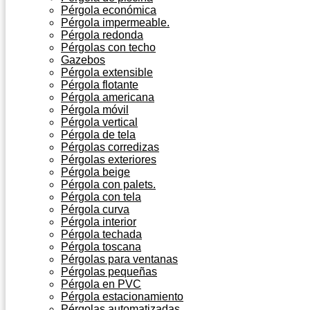
Pérgola económica
Pérgola impermeable.
Pérgola redonda
Pérgolas con techo
Gazebos
Pérgola extensible
Pérgola flotante
Pérgola americana
Pérgola móvil
Pérgola vertical
Pérgola de tela
Pérgolas corredizas
Pérgolas exteriores
Pérgola beige
Pérgola con palets.
Pérgola con tela
Pérgola curva
Pérgola interior
Pérgola techada
Pérgola toscana
Pérgolas para ventanas
Pérgolas pequeñas
Pérgola en PVC
Pérgola estacionamiento
Pérgolas automatizadas