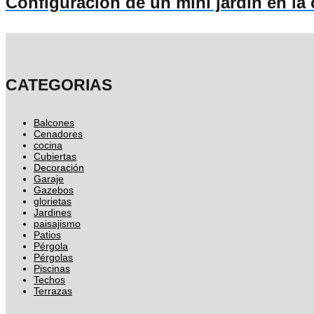
Configuración de un mini jardín en la 
CATEGORIAS
Balcones
Cenadores
cocina
Cubiertas
Decoración
Garaje
Gazebos
glorietas
Jardines
paisajismo
Patios
Pérgola
Pérgolas
Piscinas
Techos
Terrazas