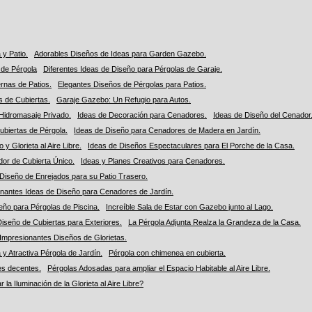
y Patio.
Adorables Diseños de Ideas para Garden Gazebo.
de Pérgola
Diferentes Ideas de Diseño para Pérgolas de Garaje.
rnas de Patios.
Elegantes Diseños de Pérgolas para Patios.
 de Cubiertas.
Garaje Gazebo: Un Refugio para Autos.
Hidromasaje Privado.
Ideas de Decoración para Cenadores.
Ideas de Diseño del Cenador
ubiertas de Pérgola.
Ideas de Diseño para Cenadores de Madera en Jardín.
 y Glorieta al Aire Libre.
Ideas de Diseños Espectaculares para El Porche de la Casa.
or de Cubierta Único.
Ideas y Planes Creativos para Cenadores.
Diseño de Enrejados para su Patio Trasero.
nantes Ideas de Diseño para Cenadores de Jardín.
eño para Pérgolas de Piscina.
Increíble Sala de Estar con Gazebo junto al Lago.
iseño de Cubiertas para Exteriores.
La Pérgola Adjunta Realza la Grandeza de la Casa.
n Impresionantes Diseños de Glorietas.
 y Atractiva Pérgola de Jardín.
Pérgola con chimenea en cubierta.
es decentes.
Pérgolas Adosadas para ampliar el Espacio Habitable al Aire Libre.
 la Iluminación de la Glorieta al Aire Libre?