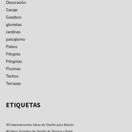
Decoración
Garaje
Gazebos
glorietas
Jardines
paisajismo
Patios
Pérgola
Pérgolas
Piscinas
Techos
Terrazas
ETIQUETAS
30 Impresionantes Ideas de Diseño para Balcón.
40 Ideas Geniales de Diseño de Terraza y Patio.