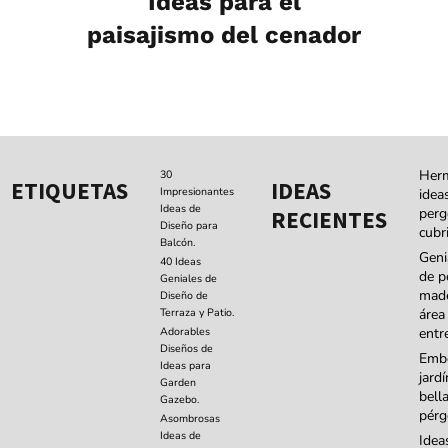
Ideas para el
paisajismo del cenador
Her
30
ETIQUETAS
IDEAS
Impresionantes
idea
Ideas de
perg
RECIENTES
Diseño para
cubri
Balcón.
Geni
40 Ideas
de p
Geniales de
made
Diseño de
Terraza y Patio.
área
Adorables
entr
Diseños de
Embe
Ideas para
jard
Garden
bell
Gazebo.
pérg
Asombrosas
Ideas de
Idea