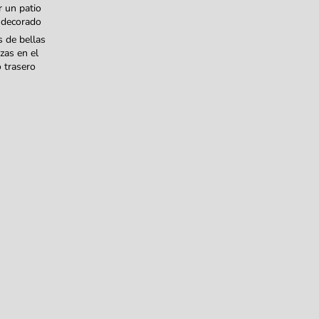
r un patio
 decorado
s de bellas
azas en el
o trasero