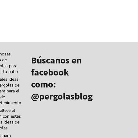
mosas
Búscanos en
s de
olas para
facebook
r tu patio
ales ideas
como:
érgolas de
ra para el
@pergolasblog
 de
etenimiento
llece el
ín con estas
as ideas de
olas
s para