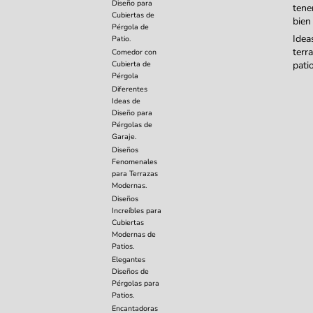
Diseño para
tene
Cubiertas de
bien
Pérgola de
Idea
Patio.
terr
Comedor con
Cubierta de
pati
Pérgola
Diferentes
Ideas de
Diseño para
Pérgolas de
Garaje.
Diseños
Fenomenales
para Terrazas
Modernas.
Diseños
Increíbles para
Cubiertas
Modernas de
Patios.
Elegantes
Diseños de
Pérgolas para
Patios.
Encantadoras