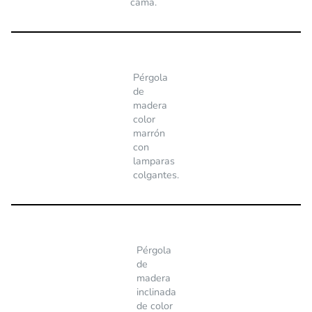
cama.
Pérgola
de
madera
color
marrón
con
lamparas
colgantes.
Pérgola
de
madera
inclinada
de color