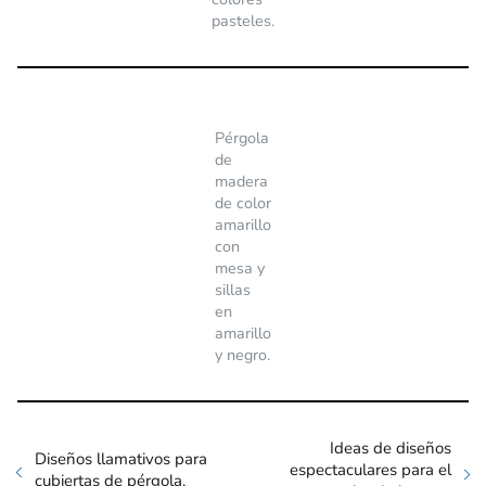
pasteles.
Pérgola
de
madera
de color
amarillo
con
mesa y
sillas
en
amarillo
y negro.
Ideas de diseños
Diseños llamativos para
espectaculares para el
cubiertas de pérgola.