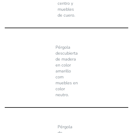
centro y
muebles
de cuero.
Pérgola
descubierta
de madera
en color
amarillo
com
muebles en
color
neutro.
Pérgola
de