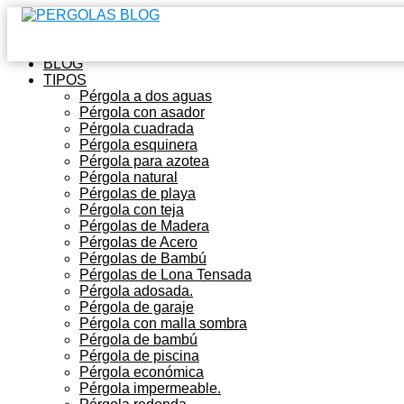
Inicio
BLOG
TIPOS
Pérgola a dos aguas
Pérgola con asador
Pérgola cuadrada
Pérgola esquinera
Pérgola para azotea
Pérgola natural
Pérgolas de playa
Pérgola con teja
Pérgolas de Madera
Pérgolas de Acero
Pérgolas de Bambú
Pérgolas de Lona Tensada
Pérgola adosada.
Pérgola de garaje
Pérgola con malla sombra
Pérgola de bambú
Pérgola de piscina
Pérgola económica
Pérgola impermeable.