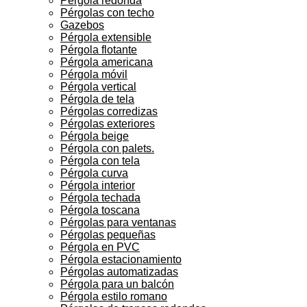
Pérgola redonda
Pérgolas con techo
Gazebos
Pérgola extensible
Pérgola flotante
Pérgola americana
Pérgola móvil
Pérgola vertical
Pérgola de tela
Pérgolas corredizas
Pérgolas exteriores
Pérgola beige
Pérgola con palets.
Pérgola con tela
Pérgola curva
Pérgola interior
Pérgola techada
Pérgola toscana
Pérgolas para ventanas
Pérgolas pequeñas
Pérgola en PVC
Pérgola estacionamiento
Pérgolas automatizadas
Pérgola para un balcón
Pérgola estilo romano