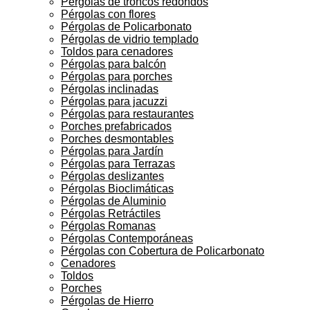
Pérgolas de troncos redondos
Pérgolas con flores
Pérgolas de Policarbonato
Pérgolas de vidrio templado
Toldos para cenadores
Pérgolas para balcón
Pérgolas para porches
Pérgolas inclinadas
Pérgolas para jacuzzi
Pérgolas para restaurantes
Porches prefabricados
Porches desmontables
Pérgolas para Jardín
Pérgolas para Terrazas
Pérgolas deslizantes
Pérgolas Bioclimáticas
Pérgolas de Aluminio
Pérgolas Retráctiles
Pérgolas Romanas
Pérgolas Contemporáneas
Pérgolas con Cobertura de Policarbonato
Cenadores
Toldos
Porches
Pérgolas de Hierro