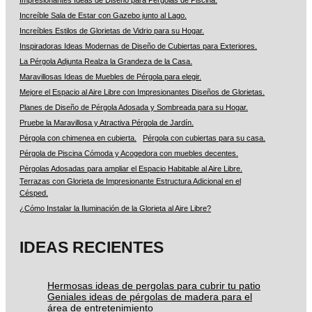
Impresionantes Ideas de Diseño para Pérgolas de Piscina.
Increíble Sala de Estar con Gazebo junto al Lago.
Increíbles Estilos de Glorietas de Vidrio para su Hogar.
Inspiradoras Ideas Modernas de Diseño de Cubiertas para Exteriores.
La Pérgola Adjunta Realza la Grandeza de la Casa.
Maravillosas Ideas de Muebles de Pérgola para elegir.
Mejore el Espacio al Aire Libre con Impresionantes Diseños de Glorietas.
Planes de Diseño de Pérgola Adosada y Sombreada para su Hogar.
Pruebe la Maravillosa y Atractiva Pérgola de Jardín.
Pérgola con chimenea en cubierta.
Pérgola con cubiertas para su casa.
Pérgola de Piscina Cómoda y Acogedora con muebles decentes.
Pérgolas Adosadas para ampliar el Espacio Habitable al Aire Libre.
Terrazas con Glorieta de Impresionante Estructura Adicional en el
Césped.
¿Cómo Instalar la Iluminación de la Glorieta al Aire Libre?
IDEAS RECIENTES
Hermosas ideas de pergolas para cubrir tu patio
Geniales ideas de pérgolas de madera para el
área de entretenimiento