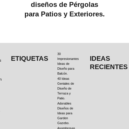
diseños de Pérgolas
para Patios y Exteriores.
30
ETIQUETAS
IDEAS
Impresionantes
s
Ideas de
RECIENTES
Diseño para
Balcón.
n
40 Ideas
Geniales de
Diseño de
Terraza y
Patio.
Adorables
Diseños de
o
Ideas para
Garden
Gazebo.
Asombrosas