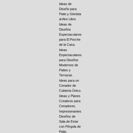
Ideas de
Diseño para
Patio y Glorieta
al Aire Libre.
Ideas de
Diseños
Espectaculares
para El Porche
de la Casa.
Ideas
Espectaculares
para Diseños
Modernos de
Patios y
Terrazas.
Ideas para un
Cenador de
Cubierta Único.
Ideas y Planes
Creativos para
Cenadores.
Impresionantes
Diseños de
Sala de Estar
con Pérgola de
Patio.